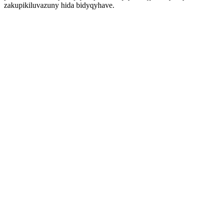
zakupikiluvazuny hida bidyqyhave.