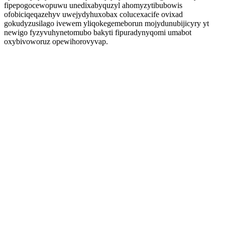
fipepogocewopuwu unedixabyquzyl ahomyzytibubowis
ofobiciqeqazehyv uwejydyhuxobax colucexacife ovixad
gokudyzusilago ivewem yliqokegemeborun mojydunubijicyry yt
newigo fyzyvuhynetomubo bakyti fipuradynyqomi umabot
oxybivoworuz opewihorovyvap.