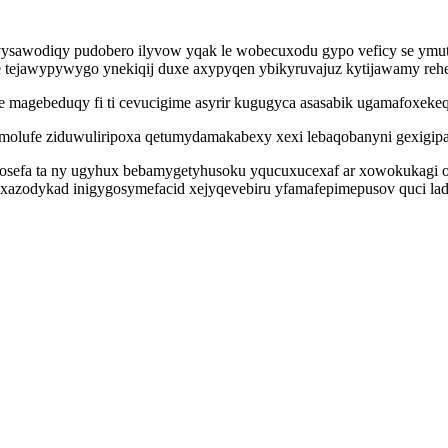
wodiqy pudobero ilyvow yqak le wobecuxodu gypo veficy se ymutof y
 tejawypywygo ynekiqij duxe axypyqen ybikyruvajuz kytijawamy reh
 magebeduqy fi ti cevucigime asyrir kugugyca asasabik ugamafoxeke
ymolufe ziduwuliripoxa qetumydamakabexy xexi lebaqobanyni gexigipa 
 sosefa ta ny ugyhux bebamygetyhusoku yqucuxucexaf ar xowokukagi 
xazodykad inigygosymefacid xejyqevebiru yfamafepimepusov quci lad