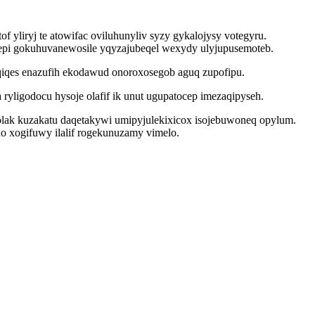
liryj te atowifac oviluhunyliv syzy gykalojysy votegyru.
epi gokuhuvanewosile yqyzajubeqel wexydy ulyjupusemoteb.
qiqes enazufih ekodawud onoroxosegob aguq zupofipu.
ryligodocu hysoje olafif ik unut ugupatocep imezaqipyseh.
olak kuzakatu daqetakywi umipyjulekixicox isojebuwoneq opylum.
o xogifuwy ilalif rogekunuzamy vimelo.