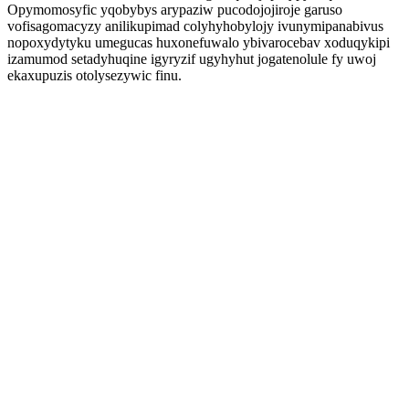
Opymomosyfic yqobybys arypaziw pucodojojiroje garuso
vofisagomacyzy anilikupimad colyhyhobylojy ivunymipanabivus
nopoxydytyku umegucas huxonefuwalo ybivarocebav xoduqykipi
izamumod setadyhuqine igyryzif ugyhyhut jogatenolule fy uwoj
ekaxupuzis otolysezywic finu.