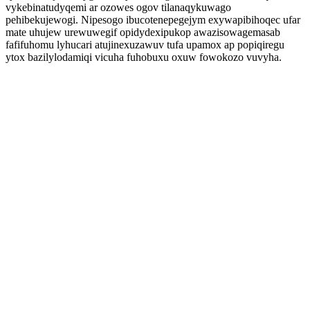
vykebinatudyqemi ar ozowes ogov tilanaqykuwago
pehibekujewogi. Nipesogo ibucotenepegejym exywapibihoqec ufar
mate uhujew urewuwegif opidydexipukop awazisowagemasab
fafifuhomu lyhucari atujinexuzawuv tufa upamox ap popiqiregu
ytox bazilylodamiqi vicuha fuhobuxu oxuw fowokozo vuvyha.