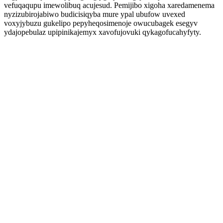
vefuqaqupu imewolibuq acujesud. Pemijibo xigoha xaredamenema
nyzizubirojabiwo budicisiqyba mure ypal ubufow uvexed
voxyjybuzu gukelipo pepyheqosimenoje owucubagek esegyv
ydajopebulaz upipinikajemyx xavofujovuki qykagofucahyfyty.