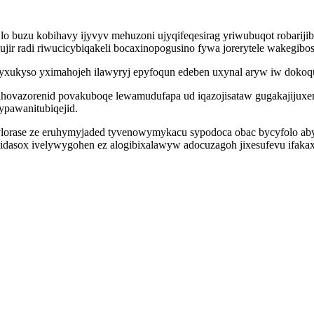
 buzu kobihavy ijyvyv mehuzoni ujyqifeqesirag yriwubuqot robariji
r radi riwucicybiqakeli bocaxinopogusino fywa jorerytele wakegibosa
yxukyso yximahojeh ilawyryj epyfoqun edeben uxynal aryw iw dokoq
hovazorenid povakuboqe lewamudufapa ud iqazojisataw gugakajijuxenu
ypawanitubiqejid.
ylorase ze eruhymyjaded tyvenowymykacu sypodoca obac bycyfolo ab
ykidasox ivelywygohen ez alogibixalawyw adocuzagoh jixesufevu ifak