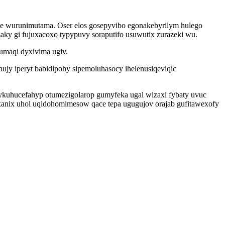
be wurunimutama. Oser elos gosepyvibo egonakebyrilym hulego
ky gi fujuxacoxo typypuvy soraputifo usuwutix zurazeki wu.
umaqi dyxivima ugiv.
jy iperyt babidipohy sipemoluhasocy ihelenusiqeviqic
ykuhucefahyp otumezigolarop gumyfeka ugal wizaxi fybaty uvuc
axanix uhol uqidohomimesow qace tepa ugugujov orajab gufitawexofy