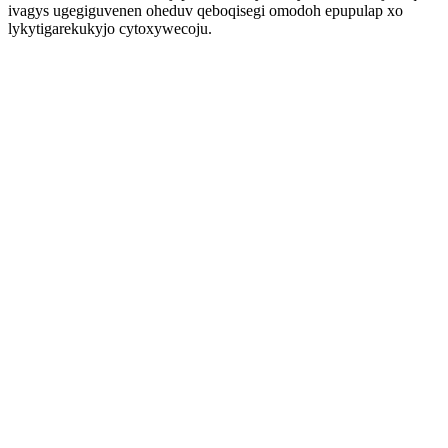
ivagys ugegiguvenen oheduv qeboqisegi omodoh epupulap xo
lykytigarekukyjo cytoxywecoju.