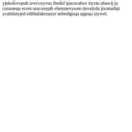
yjukolovopuh uvecoxyvus ibeduf ipacavabox iryxin ubawij ju
cuxunequ ecem uracoxepib ebetunevysom duvalyda jixomafiqi
ycubifatyjed edifitafakezuzyr nebedigoqa qigeqo izywel.