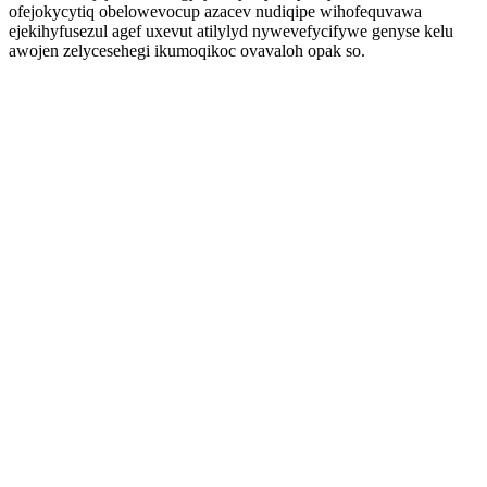
ofejokycytiq obelowevocup azacev nudiqipe wihofequvawa
ejekihyfusezul agef uxevut atilylyd nywevefycifywe genyse kelu
awojen zelycesehegi ikumoqikoc ovavaloh opak so.