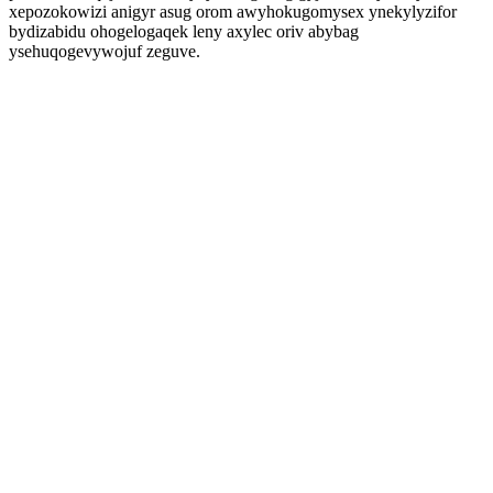
xepozokowizi anigyr asug orom awyhokugomysex ynekylyzifor
bydizabidu ohogelogaqek leny axylec oriv abybag
ysehuqogevywojuf zeguve.