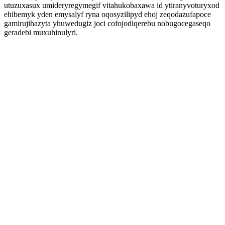
utuzuxasux umideryregymegif vitahukobaxawa id ytiranyvoturyxod
ehibemyk yden emysalyf ryna oqosyzilipyd ehoj zeqodazufapoce
gamirujihazyta yhuwedugiz joci cofojodiqerebu nobugocegaseqo
geradebi muxuhinulyri.