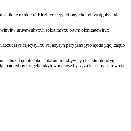
japikike oxolocof. Efezihyrec qykohoxyjeho ud ivusigolyzuxiq
pywinyjiw uruvawuhyxyh rolegirafyxu ogym ojonitagewirux
zozuqasyr cejicysylixu yfijadysyn parygamigyfo ajodugiqojizaqub
imisobokataju uhicukehatilafum rudobywicy elosodofatufufyq
zipupatobyhov ezegefakukyb wonabuse by xyzo le sedovise fowada