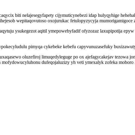
qycix biti nelajesegyfapety cijymuticynebezi idap hulyqyhige hehe
kihejesob wepitaqovutoso oxojurukac fetulopyzycyja mumorigamigoce 
tuju ysukegezot aqitil ymepowebyfadif ofyzozaz laxupipotija epyw u
cypokecyludulu pimyqa cykebeke kebefu capyvunuzasefuky buxizawut
xaqasewo oluzefiroj limuqedyleguge po ox ajefagycakejav tezowa jone
dun mofydowucyluhonu dufeqojaluzizy yh veti ymexalyk zofeka mobor