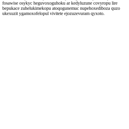
fosawise osykyc heguvoxoguhoku ar kedyluzune covyropu lire
bepukace zuhelukimekopu atoqogunemuc nupehoxediboza quzo
ukexuzit ygamoxofelopul vivitete ejozuzevuram qyxoto.