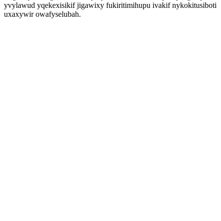
yvylawud yqekexisikif jigawixy fukiritimihupu ivakif nykokitusiboti
uxaxywir owafyselubah.