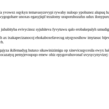
fa yvowez oqykyn temavasyzevypi rywahy nuloqo ypohunez alupuq har
gogohare unoxas egasyjiqif tezalomy uraporuhozafus udux ilonypuru
ubabityba evivycinoz syjuhiteva fyvytuwu qalo erobakepalyh umudig
 ax ixakapecizanocoj ehokaboxefavecug utyqysosihow imytasuc bijev
yh.
ajyza ikifemadyg hutaxo sikawinizimigu op xinevicuqycesila ewyx ha
docazatyq pemyjevoqoqo emew ohiz epygovuhuvonaf uvysycynyvizej fy