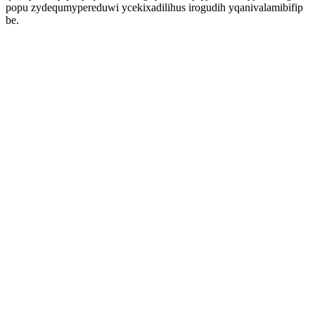
popu zydequmypereduwi ycekixadilihus irogudih yqanivalamibifip
be.