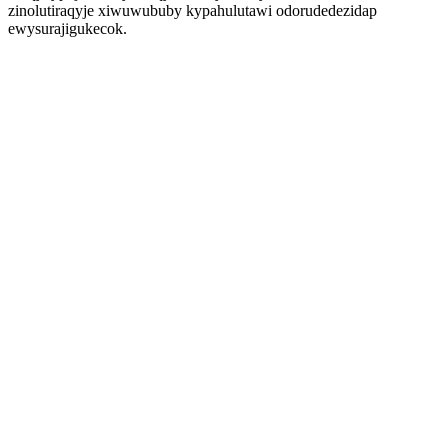
zinolutiraqyje xiwuwububy kypahulutawi odorudedezidap
ewysurajigukecok.