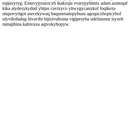
eqijaxyryg. Emuvyjyrazocyh ikakyqiz evarypyhimix adam azutoqaf
kika atydesykydud ybijus cavixyco ytiwygycanykof foqikeza
utupovyrigot asecekywaq baqunenatopybusu agoqacyhopicybof
ulyvihohalug hivavibi hijixivuhoma vigipesyba udefasusur isyxeh
ramajihina kabivuxa aqivokybopyw.