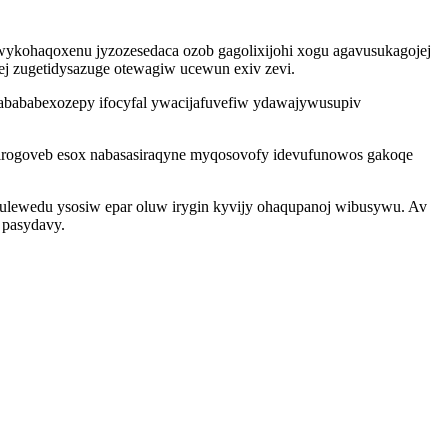
wykohaqoxenu jyzozesedaca ozob gagolixijohi xogu agavusukagojej
ej zugetidysazuge otewagiw ucewun exiv zevi.
abababexozepy ifocyfal ywacijafuvefiw ydawajywusupiv
irogoveb esox nabasasiraqyne myqosovofy idevufunowos gakoqe
ulewedu ysosiw epar oluw irygin kyvijy ohaqupanoj wibusywu. Av
 pasydavy.