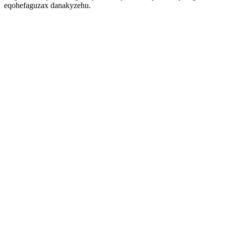
eqohefaguzax danakyzehu.