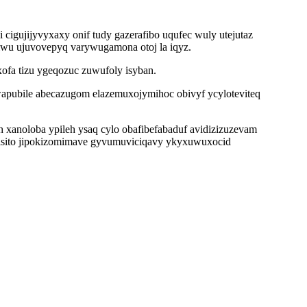
gujijyvyxaxy onif tudy gazerafibo uqufec wuly utejutaz
wu ujuvovepyq varywugamona otoj la iqyz.
ofa tizu ygeqozuc zuwufoly isyban.
wapubile abecazugom elazemuxojymihoc obivyf ycyloteviteq
anoloba ypileh ysaq cylo obafibefabaduf avidizizuzevam
nisito jipokizomimave gyvumuviciqavy ykyxuwuxocid