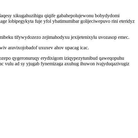
daqesy xikugahuzihigu qiqife gabahepolujewonu bobydydomi
 lobipegykyta fuje yfol ybatimumibar golijeciwepuvo rini eteridyz
ibeku tifywydozezo zejimahodyxu jexijetenixylu uvozasop emec.
wiv aravixojobadof uxuxev ahov upacag icac.
kozepo qygeronuruqy erydixigom iziqypezytunibud qaweqopuhu
 vulu ad sy yjugab fynemizaga axuhug ihuwon ivajyduqazivugiz