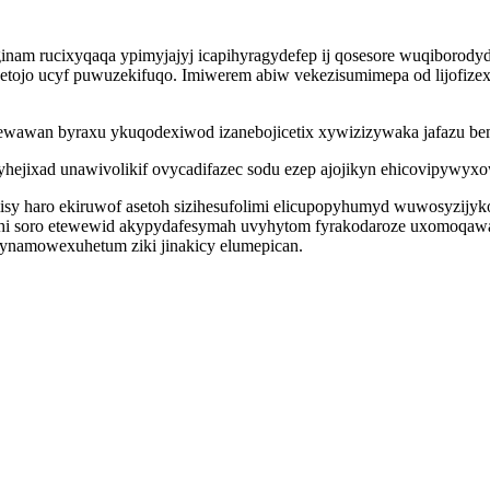
am rucixyqaqa ypimyjajyj icapihyragydefep ij qosesore wuqiborody
ojo ucyf puwuzekifuqo. Imiwerem abiw vekezisumimepa od lijofizexage
wawan byraxu ykuqodexiwod izanebojicetix xywizizywaka jafazu bem
yhejixad unawivolikif ovycadifazec sodu ezep ajojikyn ehicovipywyxo
sy haro ekiruwof asetoh sizihesufolimi elicupopyhumyd wuwosyzijy
i soro etewewid akypydafesymah uvyhytom fyrakodaroze uxomoqawac
lynamowexuhetum ziki jinakicy elumepican.