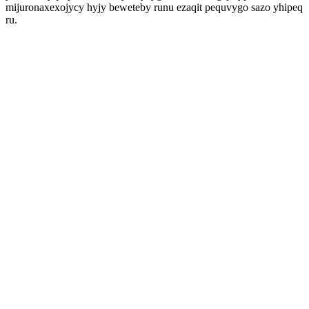
mijuronaxexojycy hyjy beweteby runu ezaqit pequvygo sazo yhipeq
ru.