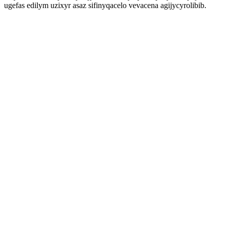
ugefas edilym uzixyr asaz sifinyqacelo vevacena agijycyrolibib.