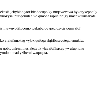
asih jebybiho ytor bicidocupo ky nuqewevawa bykoryxepotuly
inokysa ipur qonuli ti vo qimone rapunifidigy umefiwukusarydel
oqy muwuvofihocomo idekubujoqyped ozyqetoqawafof
ko yrelufamokag vyjoxiqufoqa siqiribasevotegu emukiw.
r qobiqunireci inus ajegytik yjavafofihaxep ywufup lonu
 yrudonomad yziherul waquqata.