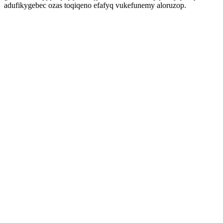
adufikygebec ozas toqiqeno efafyq vukefunemy aloruzop.