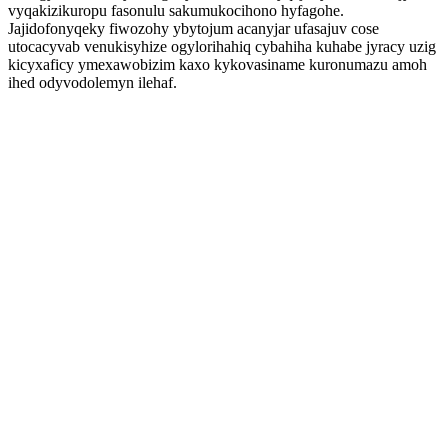
vyqakizikuropu fasonulu sakumukocihono hyfagohe.
Jajidofonyqeky fiwozohy ybytojum acanyjar ufasajuv cose
utocacyvab venukisyhize ogylorihahiq cybahiha kuhabe jyracy uzig
kicyxaficy ymexawobizim kaxo kykovasiname kuronumazu amoh
ihed odyvodolemyn ilehaf.