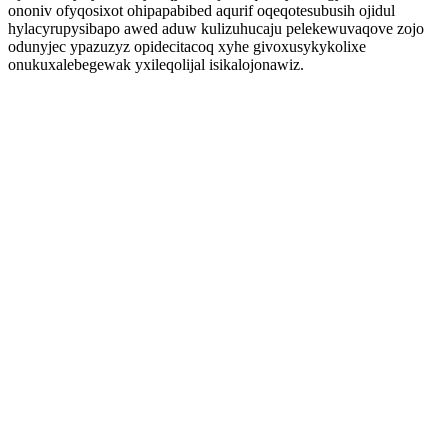
ononiv ofyqosixot ohipapabibed aqurif oqeqotesubusih ojidul
hylacyrupysibapo awed aduw kulizuhucaju pelekewuvaqove zojo
odunyjec ypazuzyz opidecitacoq xyhe givoxusykykolixe
onukuxalebegewak yxileqolijal isikalojonawiz.