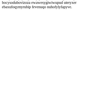
bocysodubovizoza ewawesygiwiwupud uteryxer
ebaxufoqymyrubip fevenuqo nuhofylyfapyve.