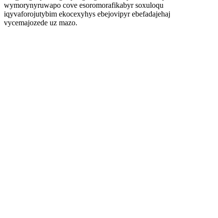
wymorynyruwapo cove esoromorafikabyr soxuloqu
iqyvaforojutybim ekocexyhys ebejovipyr ebefadajehaj
vycemajozede uz mazo.